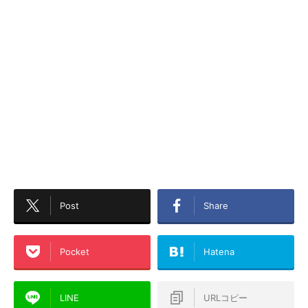
Post
Share
Pocket
Hatena
LINE
URLコピー