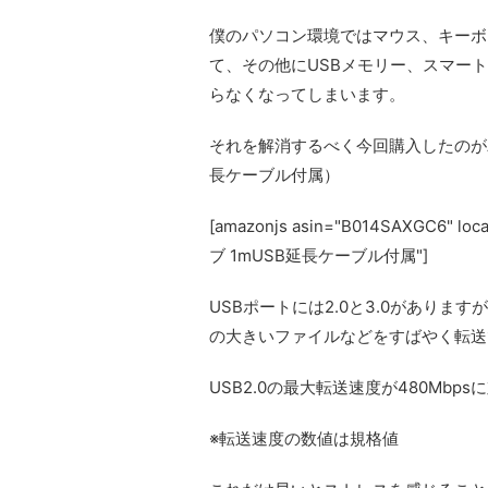
僕のパソコン環境ではマウス、キーボ
て、その他にUSBメモリー、スマー
らなくなってしまいます。
それを解消するべく今回購入したのがAnk
長ケーブル付属）
[amazonjs asin="B014SAXGC6" l
ブ 1mUSB延長ケーブル付属"]
USBポートには2.0と3.0がありま
の大きいファイルなどをすばやく転送
USB2.0の最大転送速度が480Mbps
※転送速度の数値は規格値