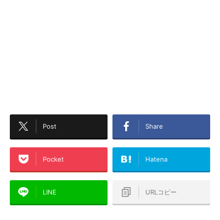
Post
Share
Pocket
Hatena
LINE
URLコピー