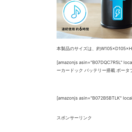
本製品のサイズは、約W105×D105×
[amazonjs asin="B07DQC7R5L" l
ーカードック バッテリー搭載 ポータブル化
[amazonjs asin="B072B5BTLK" loc
スポンサーリンク