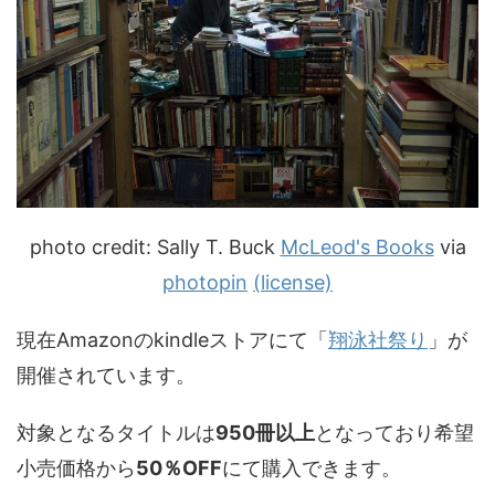
photo credit: Sally T. Buck
McLeod's Books
via
photopin
(license)
現在Amazonのkindleストアにて「
翔泳社祭り
」が
開催されています。
対象となるタイトルは
950冊以上
となっており希望
小売価格から
50％OFF
にて購入できます。