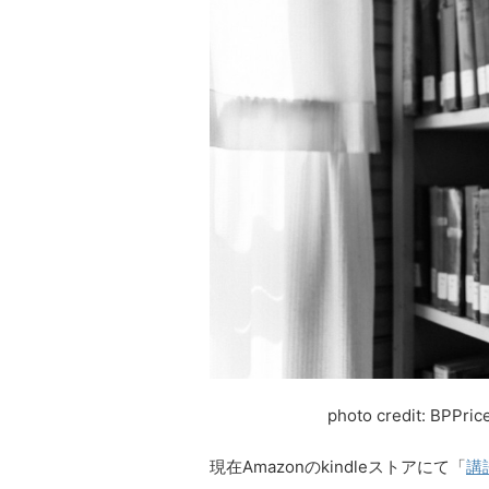
photo credit: BPPric
現在Amazonのkindleストアにて「
講