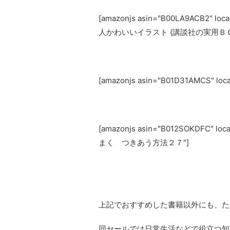
[amazonjs asin="B00LA9ACB2
人かわいいイラスト (講談社の実用ＢＯ
[amazonjs asin="B01D31AMCS" 
[amazonjs asin="B012SOKDFC
まく つきあう方法２７"]
上記でおすすめした書籍以外にも、た
同セールでは日常生活などで役立つ知