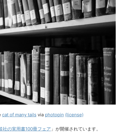
e
cat of many tails
via
photopin
(license)
談社の実用書100冊フェア
」が開催されています。