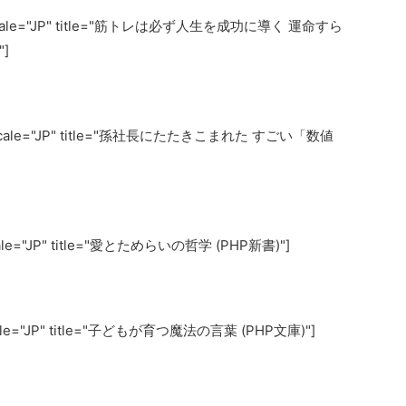
" locale="JP" title="筋トレは必ず人生を成功に導く 運命すら
]
" locale="JP" title="孫社長にたたきこまれた すごい「数値
ocale="JP" title="愛とためらいの哲学 (PHP新書)"]
locale="JP" title="子どもが育つ魔法の言葉 (PHP文庫)"]