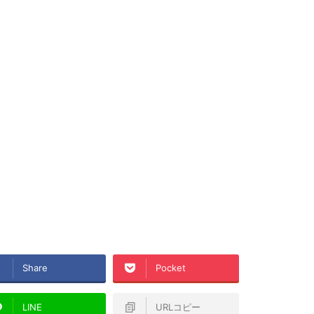
Share
Pocket
LINE
URLコピー