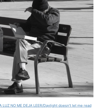
A LUZ NO ME DEJA LEER/Daylight doesn't let me read