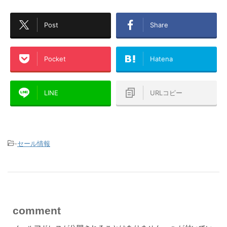
Post
Share
Pocket
Hatena
LINE
URLコピー
-
セール情報
comment