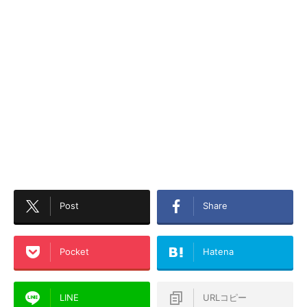
Post
Share
Pocket
Hatena
LINE
URLコピー