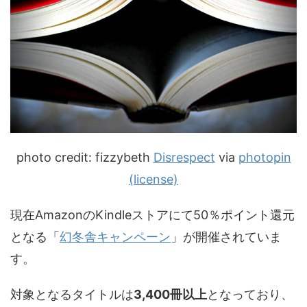
photo credit: fizzybeth
Disrespect
via
photopin
(license)
現在AmazonのKindleストアにて50％ポイント還元
となる「
幻冬舎キャンペーン
」が開催されていま
す。
対象となるタイトルは
3,400冊以上
となっており、