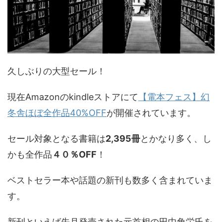
久しぶりの大型セール！
現在Amazonのkindleストアにて
【電本フェス】幻
冬舎ほぼ全作品40%OFF
が開催されています。
セール対象となる書籍は
2,395冊
とかなり多く、し
かも全作品
４０％OFF
！
ベストセラー本や話題の新刊も数多く含まれていま
す。
新刊といえば先月発売された元首相の田中角栄氏を