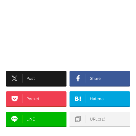
Post
Share
Pocket
Hatena
LINE
URLコピー