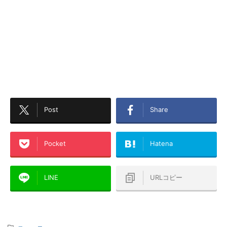
Post
Share
Pocket
Hatena
LINE
URLコピー