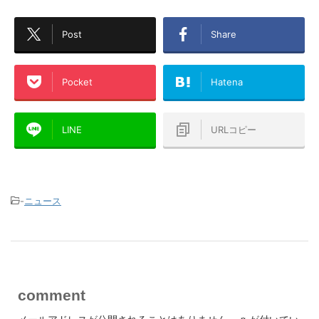
Post
Share
Pocket
Hatena
LINE
URLコピー
-
ニュース
comment