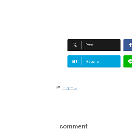
Post
Hatena
-
ニュース
comment