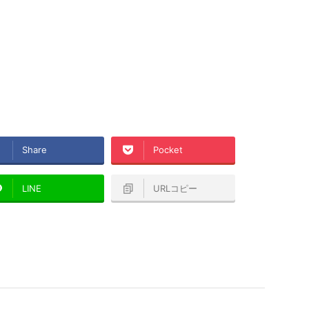
Share
Pocket
LINE
URLコピー